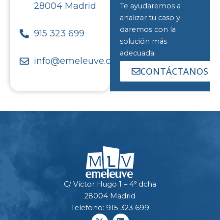
28004 Madrid
Te ayudaremos a
analizar tu caso y
daremos con la
915 323 699
solución más
adecuada.
info@emeleuve.com
CONTÁCTANOS
C/ Víctor Hugo 1 – 4º dcha
28004 Madrid
Telefono: 915 323 699
X
L