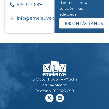
daremos con la
915 323 699
solución más
adecuada.
info@emeleuve.com
CONTÁCTANOS
C/ Víctor Hugo 1 – 4º dcha
28004 Madrid
Telefono: 915 323 699
X
L
-
i
t
n
w
k