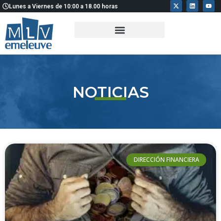
X
L
Y
Ir
Lunes a Viernes de 10:00 a 18.00 horas
-
i
o
t
n
u
al
w
k
t
i
e
u
contenido
t
d
b
t
i
e
e
n
r
NOTICIAS
DIRECCIÓN FINANCIERA