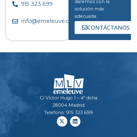
daremos con la
915 323 699
solución más
adecuada.
info@emeleuve.com
CONTÁCTANOS
C/ Víctor Hugo 1 – 4º dcha
28004 Madrid
Telefono: 915 323 699
X
L
-
i
t
n
w
k