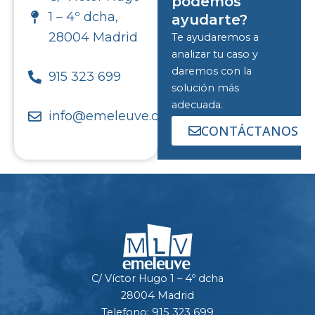
podemos
1 – 4º dcha,
ayudarte?
28004 Madrid
Te ayudaremos a
analizar tu caso y
daremos con la
915 323 699
solución más
adecuada.
info@emeleuve.com
CONTÁCTANOS
C/ Víctor Hugo 1 – 4º dcha
28004 Madrid
Telefono: 915 323 699