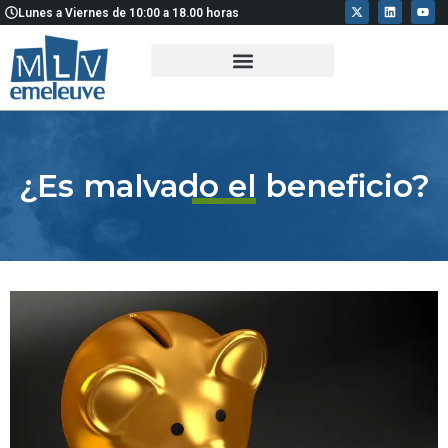
X
L
Y
Ir
Lunes a Viernes de 10:00 a 18.00 horas
-
i
o
t
n
u
al
w
k
t
i
e
u
contenido
t
d
b
t
i
e
e
n
r
¿Es malvado el beneficio?